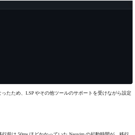
なったため、LSP やその他ツールのサポートを受けながら設定
 50ms ほどかかっていた Neovim の起動時間が、移行