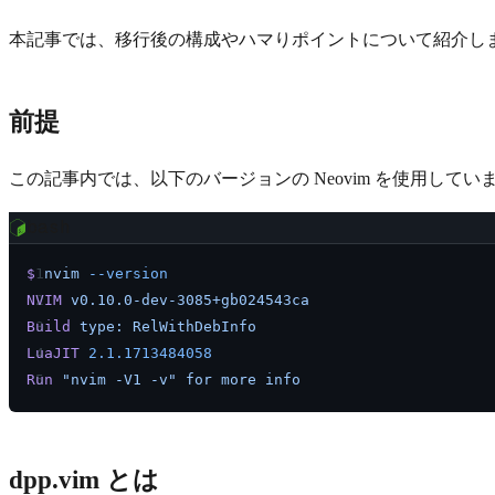
本記事では、移行後の構成やハマりポイントについて紹介し
前提
この記事内では、以下のバージョンの Neovim を使用してい
bash
$
 nvim
 --version
NVIM
 v0.10.0-dev-3085+gb024543ca
Build
 type:
 RelWithDebInfo
LuaJIT
 2.1.1713484058
Run
 "nvim -V1 -v"
 for
 more
 info
dpp.vim とは