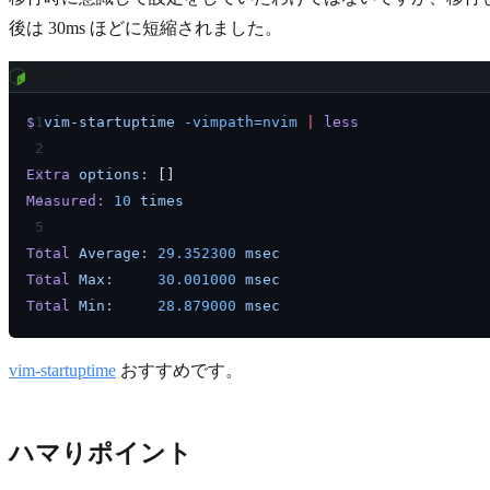
後は 30ms ほどに短縮されました。
bash
$
 vim-startuptime
 -vimpath=nvim
 |
 less
Extra
 options:
 []
Measured:
 10
 times
Total
 Average:
 29.352300
 msec
Total
 Max:
     30.001000
 msec
Total
 Min:
     28.879000
 msec
vim-startuptime
おすすめです。
ハマりポイント