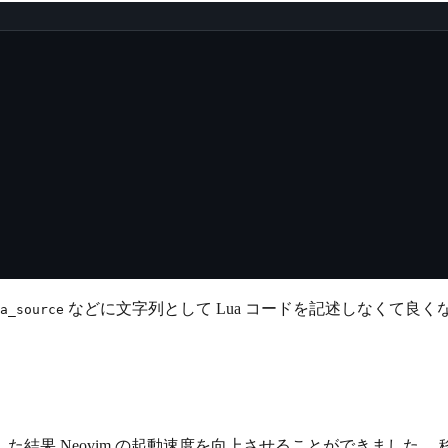
などに文字列として Lua コードを記述しなくて良く
a_source
 Neovim の起動速度を向上させることができました。 移行前は