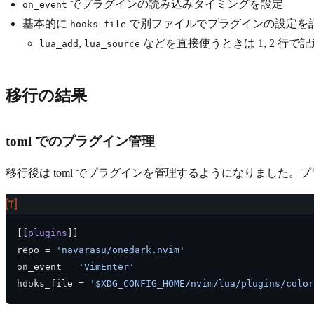
でプラグインの読み込みタイミングを設定
on_event
基本的に
で別ファイルでプラグインの設定を
hooks_file
,
などを直接使うときは 1, 2 行
lua_add
lua_source
移行の結果
toml でのプラグイン管理
移行後は toml でプラグインを管理するようになりました
toml
[[
plugins
]]
repo = 
'navarasu/onedark.nvim'
on_event = 
'VimEnter'
hooks_file = 
'$XDG_CONFIG_HOME/nvim/lua/plugins/color