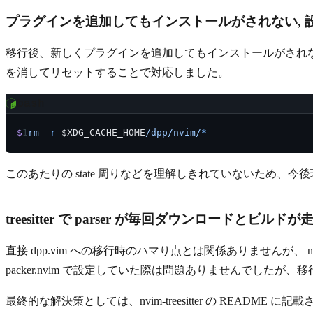
プラグインを追加してもインストールがされない, 
移行後、新しくプラグインを追加してもインストールがされない、
を消してリセットすることで対応しました。
bash
$
 rm
 -r
 $XDG_CACHE_HOME
/dpp/nvim/
*
このあたりの state 周りなどを理解しきれていないため、
treesitter で parser が毎回ダウンロードとビルドが
直接 dpp.vim への移行時のハマり点とは関係ありませんが、 n
packer.nvim で設定していた際は問題ありませんでした
最終的な解決策としては、nvim-treesitter の READM